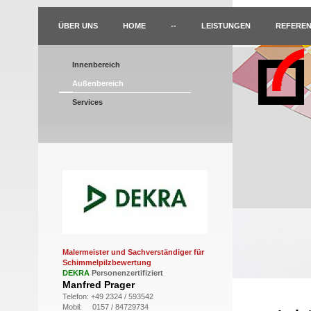
ÜBER UNS
HOME
--
LEISTUNGEN
REFEREN
Innenbereich
Außenbereich
Services
Malermeister und
Sachverständiger für
Schimmelpilzbewertung
DEKRA
Personenzertifiziert
Manfred Prager
Telefon: +49 2324 / 593542
Mobil: 0157 / 84729734