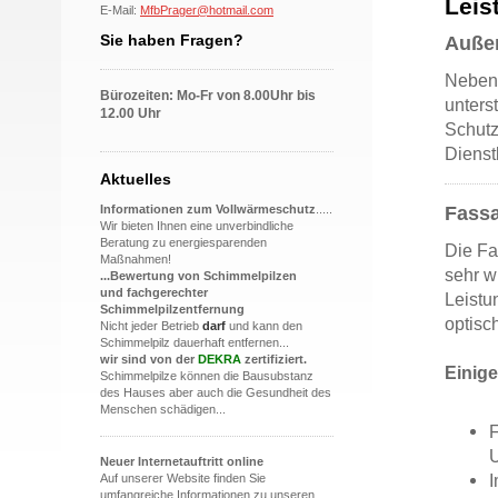
Leis
E-Mail:
MfbPrager@hotmail.com
Sie haben Fragen?
Auße
Neben 
Bürozeiten: Mo-Fr von 8.00Uhr bis
unters
12.00 Uhr
Schutz
Dienst
Aktuelles
Informationen zum Vollwärmeschutz
.....
Fass
Wir bieten Ihnen eine unverbindliche
Beratung zu energiesparenden
Die Fa
Maßnahmen!
sehr w
...Bewertung von Schimmelpilzen
und fachgerechter
Leistu
Schimmelpilzentfernung
optisc
Nicht jeder Betrieb
darf
und
kann
den
Schimmelpilz dauerhaft entfernen...
wir sind von der
DEKRA
zertifiziert.
Einige
Schimmelpilze können die Bausubstanz
des Hauses aber auch die Gesundheit des
Menschen schädigen...
F
Neuer Internetauftritt online
I
Auf unserer Website finden Sie
umfangreiche Informationen zu unseren