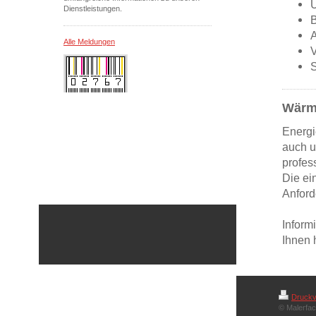
Dienstleistungen.
A
Alle Meldungen
V
S
Wär
Energi
auch u
profes
Die ei
Anford
Informi
Ihnen 
Druckv
© Malerfac